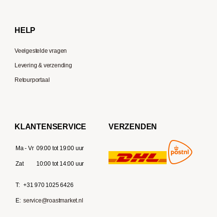
Gaggia
Delonghi
HELP
Veelgestelde vragen
Levering & verzending
Retourportaal
KLANTENSERVICE
VERZENDEN
Ma - Vr
09:00 tot 19:00 uur
Zat
10:00 tot 14:00 uur
T:
+31 970 1025 6426
E:
service@roastmarket.nl