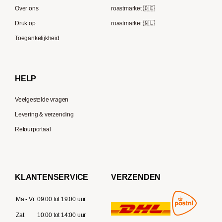
Melitta
Speicherstadt Kaffee
Over ons
roastmarket 🇩🇪
Bialetti
Druk op
roastmarket 🇳🇱
Supremo
Moccamaster
Toegankelijkheid
Gaggia
Delonghi
HELP
Veelgestelde vragen
Levering & verzending
Retourportaal
KLANTENSERVICE
VERZENDEN
Ma - Vr
09:00 tot 19:00 uur
Zat
10:00 tot 14:00 uur