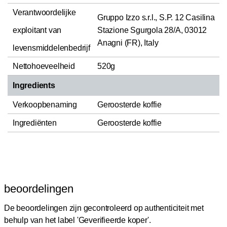
Verantwoordelijke
Gruppo Izzo s.r.l., S.P. 12 Casilina
exploitant van
Stazione Sgurgola 28/A, 03012
Anagni (FR), Italy
levensmiddelenbedrijf
Nettohoeveelheid
520g
Ingredients
Verkoopbenaming
Geroosterde koffie
Ingrediënten
Geroosterde koffie
beoordelingen
De beoordelingen zijn gecontroleerd op authenticiteit met
behulp van het label 'Geverifieerde koper'.