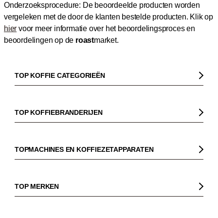
Onderzoeksprocedure: De beoordeelde producten worden
vergeleken met de door de klanten bestelde producten.
Klik op
hier
voor meer informatie over het beoordelingsproces en
beoordelingen op de
roast
market.
TOP KOFFIE CATEGORIEËN
Koffie
Koffiebonen
TOP KOFFIEBRANDERIJEN
Biologische koffie
Gorilla
Fairtrade koffie
Dinzler
TOPMACHINES EN KOFFIEZETAPPARATEN
Cafeïnevrije koffie
Elbgold
Koffiezetapparaaten
Koffie zonder bittere smaak
Lucaffé
Pistonmachines
TOP MERKEN
Espresso
Andraschko
Filter koffiezetapparaten
Sage
Filterkoffie
Mocambo
Koffiemolens