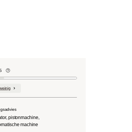
5
te
Koffiebonen bevatten, net als veel ander
voedsel, zuren. De zuurgraad hangt af
weinig
van verschillende factoren, zoals het
soort boon, de hoogte van de teelt, de
herkomst en vooral het brandproces.
ngsadvies
tor, pistonmachine,
omatische machine