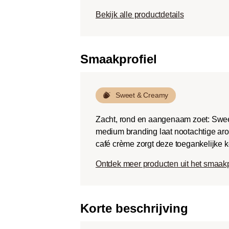
Dark roast (Fr
Bekijk alle productdetails
Chocoladezoet
geroosterde sm
een lage zuurg
Smaakprofiel
Sweet & Creamy
Zacht, rond en aangenaam zoet: Swee
medium branding laat nootachtige aro
café crème zorgt deze toegankelijke k
Ontdek meer producten uit het smaak
Korte beschrijving