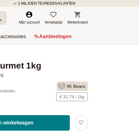
1 MILJOEN TEVREDEN KLANTEN
Mijn account
Verlanglijst
Winkelmand
 accessoires
% Aanbiedingen
urmet 1kg
n)
96
Beans
rzendkosten
€ 32,79 / 1kg
In winkelwagen