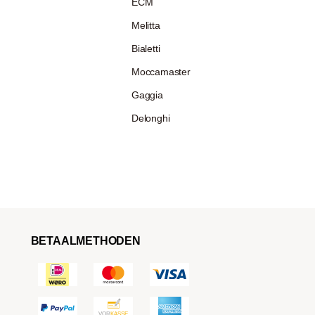
ECM
Melitta
Bialetti
Moccamaster
Gaggia
Delonghi
BETAALMETHODEN