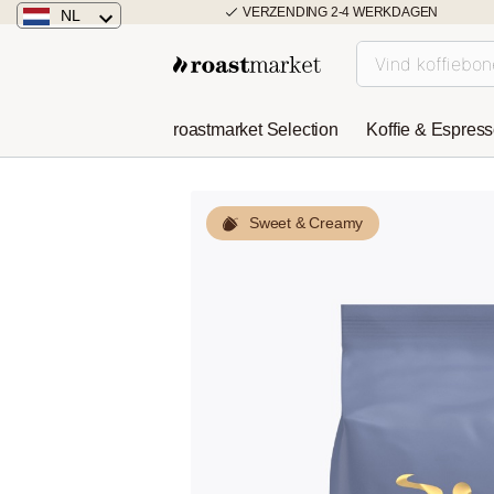
VERZENDING 2-4 WERKDAGEN
NL
Nederland
Duitsland
roastmarket Selection
Koffie & Espres
Österreich
Sweet & Creamy