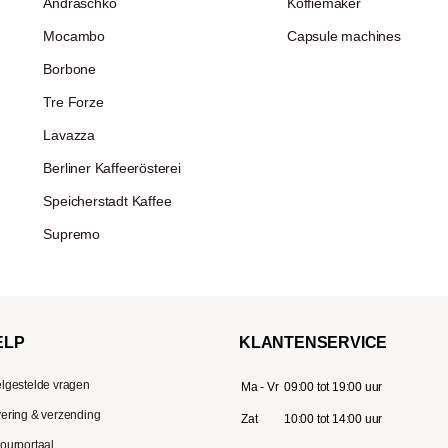
Andraschko
Koffiemaker
Mocambo
Capsule machines
Borbone
Tre Forze
Lavazza
Berliner Kaffeerösterei
Speicherstadt Kaffee
Supremo
ELP
KLANTENSERVICE
lgestelde vragen
Ma - Vr
09:00 tot 19:00 uur
ering & verzending
Zat
10:00 tot 14:00 uur
ourportaal