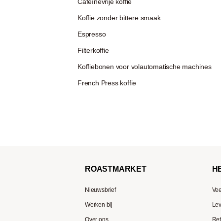
Cafeïnevrije koffie
Koffie zonder bittere smaak
Espresso
Filterkoffie
Koffiebonen voor volautomatische machines
French Press koffie
ROAST
MARKET
H
Nieuwsbrief
Vee
Werken bij
Lev
Over ons
Ret