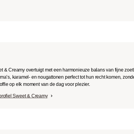
ench-/Italian):
e body met uitgesproken
aken en bitterheid met
raad.
t & Creamy overtuigt met een harmonieuze balans van fijne zoe
ma’s, karamel- en nougattonen perfect tot hun recht komen, zonde
offie op elk moment van de dag voor plezier.
profiel Sweet & Creamy