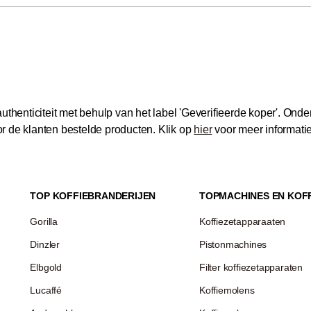
thenticiteit met behulp van het label 'Geverifieerde koper'.
Onder
 de klanten bestelde producten.
Klik op
hier
voor meer informati
TOP KOFFIEBRANDERIJEN
TOPMACHINES EN KOF
Gorilla
Koffiezetapparaaten
Dinzler
Pistonmachines
Elbgold
Filter koffiezetapparaten
Lucaffé
Koffiemolens