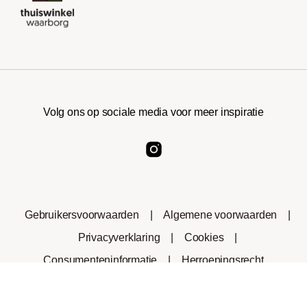
Volg ons op sociale media voor meer inspiratie
Gebruikersvoorwaarden
|
Algemene voorwaarden
|
Privacyverklaring
|
Cookies
|
Consumenteninformatie
|
Herroepingsrecht
Stel mij op de hoogte
*Het handelsmerk Nespresso® is geen eigendom van