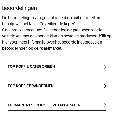
beoordelingen
De beoordelingen zijn gecontroleerd op authenticiteit met
behulp van het label 'Geverifieerde koper'.
Onderzoeksprocedure: De beoordeelde producten worden
vergeleken met de door de klanten bestelde producten.
Klik op
hier
voor meer informatie over het beoordelingsproces en
beoordelingen op de
roast
market.
TOP KOFFIE CATEGORIEËN
Koffie
Koffiebonen
TOP KOFFIEBRANDERIJEN
Biologische koffie
Gorilla
Fairtrade koffie
Dinzler
TOPMACHINES EN KOFFIEZETAPPARATEN
Cafeïnevrije koffie
Elbgold