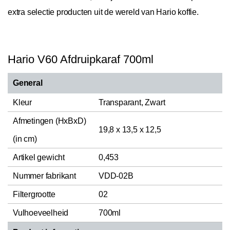
extra selectie producten uit de wereld van Hario koffie.
Hario V60 Afdruipkaraf 700ml
General
Kleur
Transparant, Zwart
Afmetingen (HxBxD)
19,8 x 13,5 x 12,5
(in cm)
Artikel gewicht
0,453
Nummer fabrikant
VDD-02B
Filtergrootte
02
Vulhoeveelheid
700ml