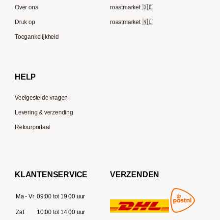
Melitta
Speicherstadt Kaffee
Over ons
roastmarket 🇩🇪
Bialetti
Druk op
roastmarket 🇳🇱
Supremo
Moccamaster
Toegankelijkheid
Gaggia
Delonghi
HELP
Veelgestelde vragen
Levering & verzending
Retourportaal
KLANTENSERVICE
VERZENDEN
Ma - Vr
09:00 tot 19:00 uur
Zat
10:00 tot 14:00 uur