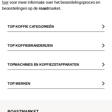
hier
voor meer informatie over het beoordelingsproces en
beoordelingen op de
roast
market.
TOP KOFFIE CATEGORIEËN
Koffie
Koffiebonen
TOP KOFFIEBRANDERIJEN
Biologische koffie
Gorilla
Fairtrade koffie
Dinzler
TOPMACHINES EN KOFFIEZETAPPARATEN
Cafeïnevrije koffie
Elbgold
Koffiezetapparaaten
Koffie zonder bittere smaak
Lucaffé
Pistonmachines
TOP MERKEN
Espresso
Andraschko
Filter koffiezetapparaten
Sage
Filterkoffie
Mocambo
Koffiemolens
La Marzocco
Koffiebonen voor volautomatische machines
Borbone
Koffiemaker
Beem
French Press koffie
ROAST
MARKET