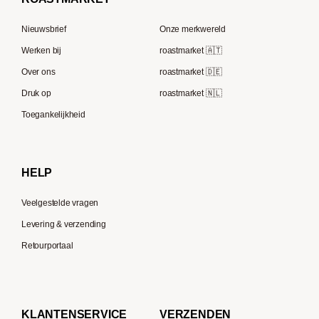
Tre Forze
Capsule machines
Rocket Espresso
Lavazza
Nieuwsbrief
Onze merkwereld
ECM
Berliner Kaffeerösterei
Werken bij
roastmarket 🇦🇹
Melitta
Speicherstadt Kaffee
Over ons
roastmarket 🇩🇪
Bialetti
Druk op
roastmarket 🇳🇱
Supremo
Moccamaster
Toegankelijkheid
Gaggia
Delonghi
HELP
Veelgestelde vragen
Levering & verzending
Retourportaal
KLANTENSERVICE
VERZENDEN