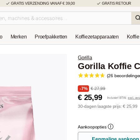
GRATIS VERZENDING VANAF € 39,00
GRATIS RETOUR
so
Merken
Proefpakketten
Koffiezetapparaaten
Koffie
Gorilla
Gorilla Koffie 
(26 beoordelinge
-7%
€ 27,99
€ 25,99
Inclusief BTW.
excl. ve
30-dagen laagste prijs: € 25,99
Aankoopopties
Eenmalige aankoop