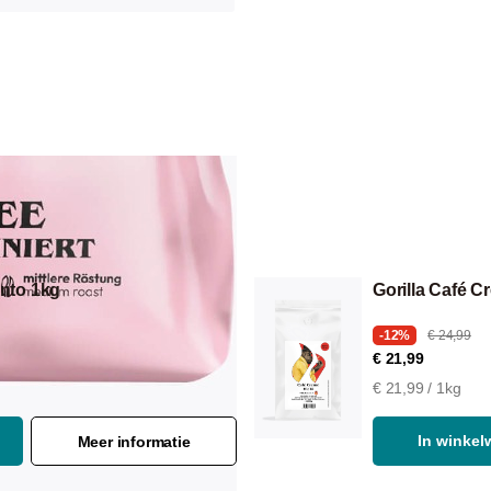
anto 1kg
Gorilla Café C
-12%
€ 24,99
€ 21,99
€ 21,99 / 1kg
In winke
Meer informatie