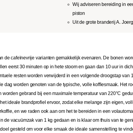
Wij adviseren bereiding in een 
piston
Uit de grote branderij A. Joe
kan de cafeïnevrije varianten gemakkelijk evenaren. De bonen wo
len eerst 30 minuten op in hete stoom en gaan dan 10 uur in dic
tuele resten worden verwijderd in een volgende droogstap van 10
 dag worden genoten van de typische, volle koffiesmaak. Het ro
 worden gebrand bij een maximale temperatuur van 220°C geduren
t het ideale brandprofiel ervoor, zodat elke melange zijn eigen, v
terkoffie, en we raden ook aan om het te bereiden in een volautomati
t in de vacuümzak van 1 kg gedaan en is klaar om thuis van te geni
t doel gesteld om voor elke smaak de ideale samenstelling te vind