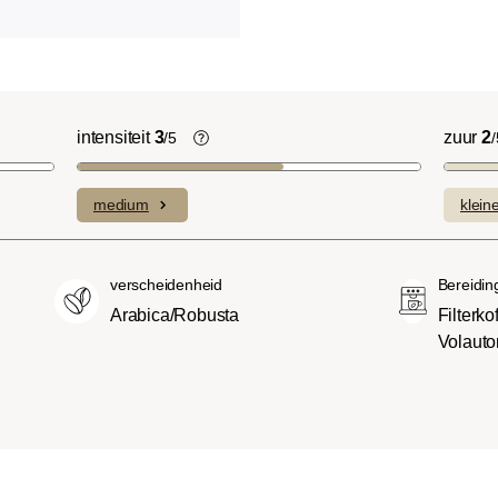
intensiteit
3
zuur
2
/5
/
licht Cinnamon Roast):
De individuele smaken van de gebruik
ruitige smaken en
bonen bepalen de intensiteit van een
medium
klein
n domineren met een
variëteit, die licht en delicaat (1) of
sniveau.
bijzonder intens en sterk (5) kan
(American of City
smaken.
verscheidenheid
Bereidin
oeter en minder zuur dan
Arabica/Robusta
Filterk
met een evenwichtige
Volauto
 body.
ench-/Italian):
e body met uitgesproken
aken en bitterheid met
raad.