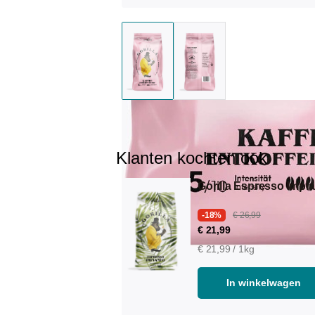
Klanten kochten ook
Gorilla Espresso Impi
-18%
€ 26,99
€ 21,99
€ 21,99 / 1kg
In winkelwagen