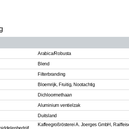
g
Arabica/Robusta
Blend
Filterbranding
Bloemrijk, Fruitig, Nootachtig
Dichloormethaan
Aluminium ventielzak
Duitsland
Kaffeegroßrösterei A. Joerges GmbH, Raiffei
middelenbedrijf