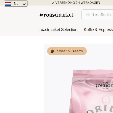
VERZENDING 2-4 WERKDAGEN
NL
Nederland
Duitsland
roastmarket Selection
Koffie & Espres
Österreich
Sweet & Creamy