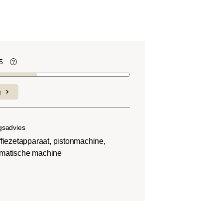
5
te
Koffiebonen bevatten, net als veel ander
voedsel, zuren. De zuurgraad hangt af
e
van verschillende factoren, zoals het
soort boon, de hoogte van de teelt, de
herkomst en vooral het brandproces.
gsadvies
offiezetapparaat, pistonmachine,
matische machine