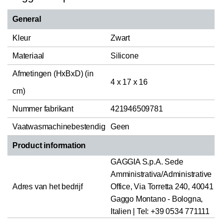
General
Kleur
Zwart
Materiaal
Silicone
Afmetingen (HxBxD) (in
4 x 17 x 16
cm)
Nummer fabrikant
421946509781
Vaatwasmachinebestendig
Geen
Product information
GAGGIA S.p.A. Sede
Amministrativa/Administrative
Adres van het bedrijf
Office, Via Torretta 240, 40041
Gaggo Montano - Bologna,
Italien | Tel: +39 0534 771111