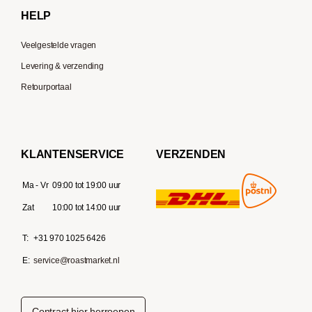
HELP
Veelgestelde vragen
Levering & verzending
Retourportaal
KLANTENSERVICE
VERZENDEN
Ma - Vr
09:00 tot 19:00 uur
Zat
10:00 tot 14:00 uur
T:
+31 970 1025 6426
E:
service@roastmarket.nl
Contract hier herroepen