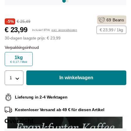
69
Beans
-5%
€ 25,49
€ 23,99
€ 23,99 / 1kg
Inclusief BTW.
excl. verzendkosten
30-dagen laagste prijs: € 23,99
Verpakkingsinhoud
1kg
€ 0,17 / Mok
In winkelwagen
1
Lieferung in 2-4 Werktagen
Kostenloser Versand ab 49 € für diesen Artikel
Overzicht