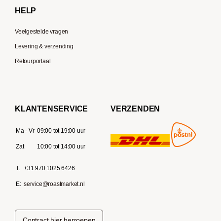
HELP
Veelgestelde vragen
Levering & verzending
Retourportaal
KLANTENSERVICE
VERZENDEN
Ma - Vr
09:00 tot 19:00 uur
Zat
10:00 tot 14:00 uur
T:
+31 970 1025 6426
E:
service@roastmarket.nl
Contract hier herroepen