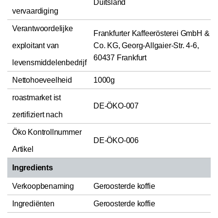
Duitsland
vervaardiging
Verantwoordelijke
Frankfurter Kaffeerösterei GmbH &
exploitant van
Co. KG, Georg-Allgaier-Str. 4-6,
60437 Frankfurt
levensmiddelenbedrijf
Nettohoeveelheid
1000g
roastmarket ist
DE-ÖKO-007
zertifiziert nach
Öko Kontrollnummer
DE-ÖKO-006
Artikel
Ingredients
Verkoopbenaming
Geroosterde koffie
Ingrediënten
Geroosterde koffie