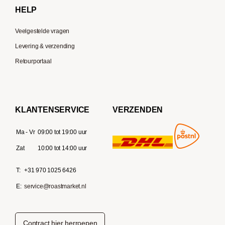
HELP
Veelgestelde vragen
Levering & verzending
Retourportaal
KLANTENSERVICE
VERZENDEN
Ma - Vr
09:00 tot 19:00 uur
Zat
10:00 tot 14:00 uur
T:
+31 970 1025 6426
E:
service@roastmarket.nl
Contract hier herroepen