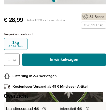
84
Beans
€ 28,99
Inclusief BTW.
excl. verzendkosten
€ 28,99 / 1kg
Verpakkingsinhoud
1kg
€ 0,20 / Mok
In winkelwagen
1
Lieferung in 2-4 Werktagen
Kostenloser Versand ab 49 € für diesen Artikel
Overzicht
brandingsgraad
4
intensiteit
4
/5
/5