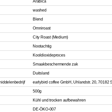
Arabica
washed
Blend
Omniroast
City Roast (Medium)
Nootachtig
Kooldioxideproces
Smaakbeschermende zak
Duitsland
middelenbedrijf
earlybird coffee GmbH, Uhlandstr. 20, 70182 S
500g
Kühl und trocken aufbewahren
DE-ÖKO-007