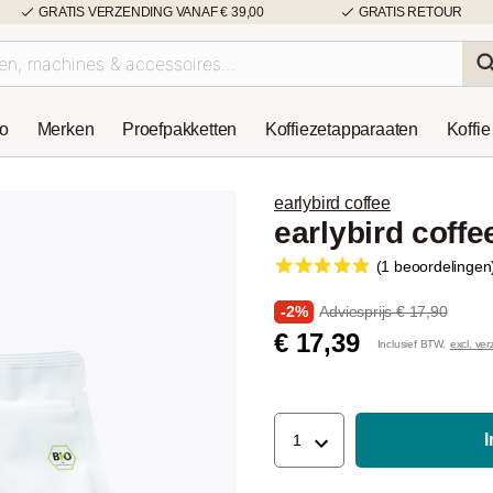
GRATIS VERZENDING VANAF € 39,00
GRATIS RETOUR
so
Merken
Proefpakketten
Koffiezetapparaaten
Koffie
earlybird coffee
earlybird coffe
(1 beoordelingen
-2%
Adviesprijs € 17,90
€ 17,39
Inclusief BTW.
excl. ve
1