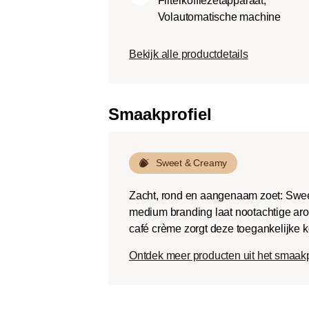
Filterkoffiezetapparaat,
Dark roast (Fr
Volautomatische machine
Chocoladezoet
geroosterde sm
Bekijk alle productdetails
een lage zuurg
Smaakprofiel
Sweet & Creamy
Zacht, rond en aangenaam zoet: Swee
medium branding laat nootachtige aro
café crème zorgt deze toegankelijke k
Ontdek meer producten uit het smaak