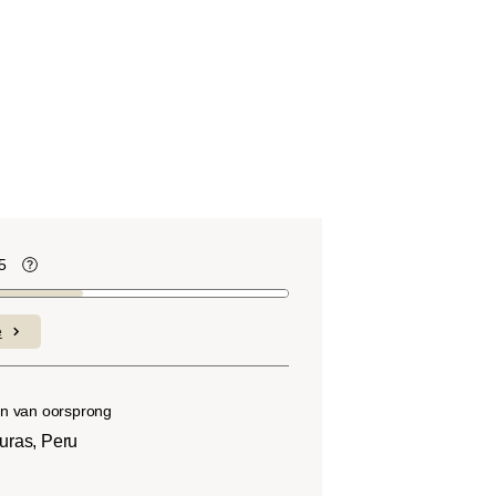
5
te
Koffiebonen bevatten, net als veel ander
voedsel, zuren. De zuurgraad hangt af
e
van verschillende factoren, zoals het
soort boon, de hoogte van de teelt, de
herkomst en vooral het brandproces.
n van oorsprong
uras, Peru