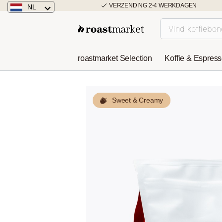
VERZENDING 2-4 WERKDAGEN
NL
Nederland
Duitsland
roastmarket Selection
Koffie & Espres
Österreich
Sweet & Creamy