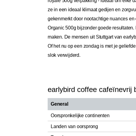
royale 500g verpakking - ideaal om elke 
ze in een ideaal klimaat gedijen en zor
gekenmerkt door nootachtige nuances en ee
Organic 500g bijzonder goede resultaten.
maken. De mensen uit Stuttgart van earlybi
Of het nu op een zondag is met je geliefden
slok verwijderd.
earlybird coffee cafeïnevrij
General
Oorspronkelijke continenten
Landen van oorsprong