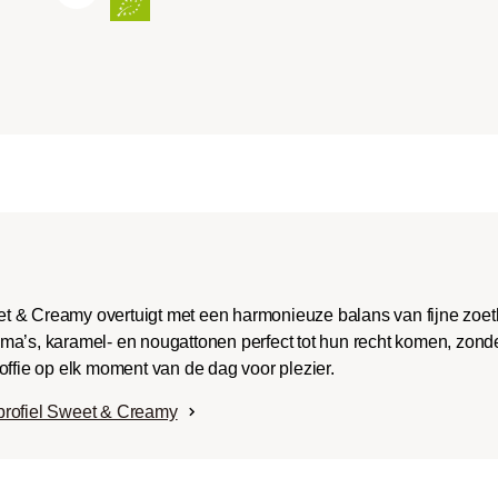
ench-/Italian):
e body met uitgesproken
aken en bitterheid met
raad.
t & Creamy overtuigt met een harmonieuze balans van fijne zoe
ma’s, karamel- en nougattonen perfect tot hun recht komen, zonde
offie op elk moment van de dag voor plezier.
profiel Sweet & Creamy