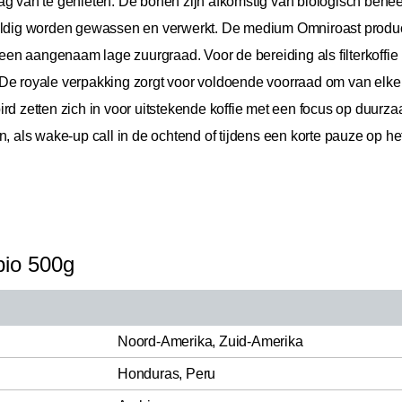
dag van te genieten. De bonen zijn afkomstig van biologisch beh
gvuldig worden gewassen en verwerkt. De medium Omniroast prod
n aangenaam lage zuurgraad. Voor de bereiding als filterkoffie b
 De royale verpakking zorgt voor voldoende voorraad om van elke
rd zetten zich in voor uitstekende koffie met een focus op duurzaa
, als wake-up call in de ochtend of tijdens een korte pauze op het 
 bio 500g
Noord-Amerika, Zuid-Amerika
Honduras, Peru