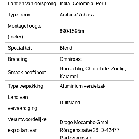
Landen van oorsprong
India, Colombia, Peru
Type boon
Arabica/Robusta
Montagehoogte
890-1595m
(meter)
Specialiteit
Blend
Branding
Omniroast
Nootachtig, Chocolade, Zoetig,
Smaak hoofdnoot
Karamel
Type verpakking
Aluminium ventielzak
Land van
Duitsland
vervaardiging
Verantwoordelijke
Drago Mocambo GmbH,
exploitant van
Röntgenstraße 26, D-42477
Radevormwald