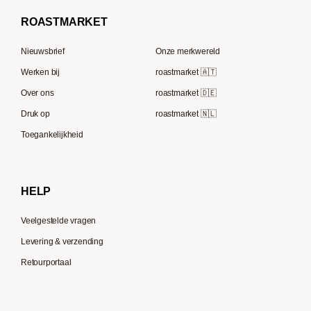
Borbone
Koffiemaker
Beem
French Press koffie
ROAST
MARKET
Tre Forze
Capsule machines
Rocket Espresso
Lavazza
Nieuwsbrief
Onze merkwereld
ECM
Berliner Kaffeerösterei
Werken bij
roastmarket 🇦🇹
Melitta
Speicherstadt Kaffee
Over ons
roastmarket 🇩🇪
Bialetti
Druk op
roastmarket 🇳🇱
Supremo
Moccamaster
Toegankelijkheid
Gaggia
Delonghi
HELP
Veelgestelde vragen
Levering & verzending
Retourportaal