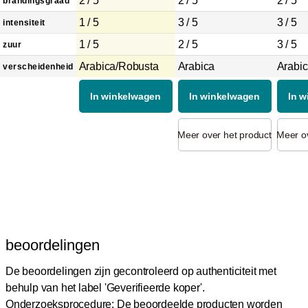
2 / 5
2 / 5
2 / 5
brandingsgraad
1 / 5
3 / 5
3 / 5
intensiteit
1 / 5
2 / 5
3 / 5
zuur
Arabica/Robusta
Arabica
Arabi
verscheidenheid
In winkelwagen
In winkelwagen
In 
Meer over het product
Meer ov
beoordelingen
De beoordelingen zijn gecontroleerd op authenticiteit met
behulp van het label 'Geverifieerde koper'.
Onderzoeksprocedure: De beoordeelde producten worden