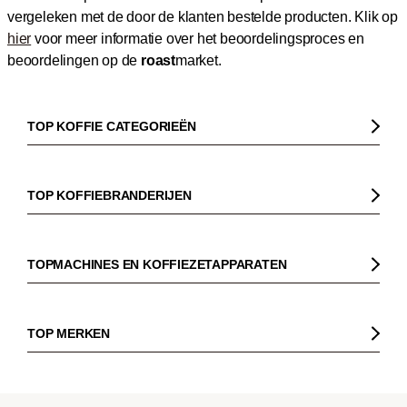
vergeleken met de door de klanten bestelde producten.
Klik op
hier
voor meer informatie over het beoordelingsproces en
beoordelingen op de
roast
market.
TOP KOFFIE CATEGORIEËN
Koffie
Koffiebonen
TOP KOFFIEBRANDERIJEN
Biologische koffie
Gorilla
Fairtrade koffie
Dinzler
TOPMACHINES EN KOFFIEZETAPPARATEN
Cafeïnevrije koffie
Elbgold
Koffiezetapparaaten
Koffie zonder bittere smaak
Lucaffé
Pistonmachines
TOP MERKEN
Espresso
Andraschko
Filter koffiezetapparaten
Sage
Filterkoffie
Mocambo
Koffiemolens
La Marzocco
Koffiebonen voor volautomatische machines