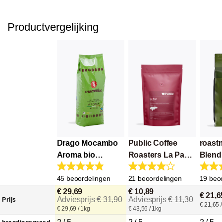
Productvergelijking
Drago Mocambo
Public Coffee
roast
Aroma bio
Roasters La Paz
Blend
Fairtrade 1kg
Organic
45 beoordelingen
21 beoordelingen
19 beo
€ 29,69
€ 10,89
€ 21,6
Adviesprijs € 31,90
Adviesprijs € 11,30
Prijs
€ 21,65 
€ 29,69 / 1kg
€ 43,56 / 1kg