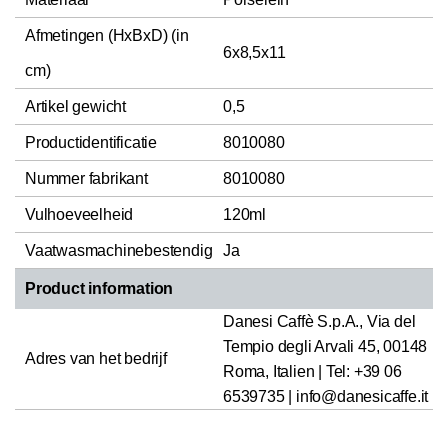
Afmetingen (HxBxD) (in
6x8,5x11
cm)
Artikel gewicht
0,5
Productidentificatie
8010080
Nummer fabrikant
8010080
Vulhoeveelheid
120ml
Vaatwasmachinebestendig
Ja
Product information
Danesi Caffè S.p.A., Via del
Tempio degli Arvali 45, 00148
Adres van het bedrijf
Roma, Italien | Tel: +39 06
6539735 | info@danesicaffe.it