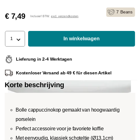
7
Beans
€ 7,49
Inclusief BTW.
excl. verzendkosten
In winkelwagen
1
Lieferung in 2-4 Werktagen
Kostenloser Versand ab 49 € für diesen Artikel
Korte beschrijving
Bolle cappuccinokop gemaakt van hoogwaardig
porselein
Perfect accessoire voor je favoriete koffie
Met eenvoudig, klassiek schoteltje (Ø13,1cm)