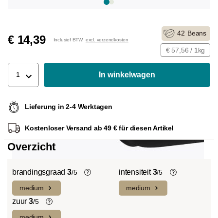
42
Beans
€ 14,39
Inclusief BTW.
excl. verzendkosten
€ 57,56 / 1kg
In winkelwagen
1
Lieferung in 2-4 Werktagen
Kostenloser Versand ab 49 € für diesen Artikel
Overzicht
brandingsgraad
3
intensiteit
3
/5
/5
medium
medium
Light roast (licht Cinnamon Roast):
De individuele smaken van de gebruikte
Uitgesproken fruitige smaken en
bonen bepalen de intensiteit van een
zuur
3
/5
complexe zuren domineren met een
variëteit, die licht en delicaat (1) of
medium