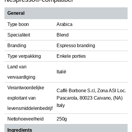
General
Type boon
Arabica
Specialiteit
Blend
Branding
Espresso branding
Type verpakking
Enkele porties
Land van
Italië
vervaardiging
Verantwoordelijke
Caffè Borbone S.r.l, Zona ASI Loc.
exploitant van
Pascarola, 80023 Caivano, (NA)
Italy
levensmiddelenbedrijf
Nettohoeveelheid
250g
Ingredients