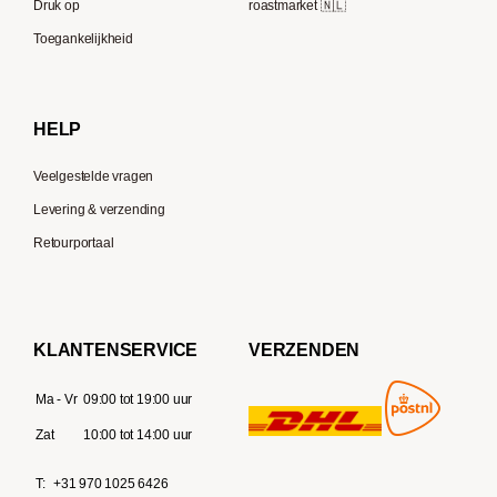
Druk op
roastmarket 🇳🇱
Supremo
Moccamaster
Toegankelijkheid
Gaggia
Delonghi
HELP
Veelgestelde vragen
Levering & verzending
Retourportaal
KLANTENSERVICE
VERZENDEN
Ma - Vr
09:00 tot 19:00 uur
Zat
10:00 tot 14:00 uur
T:
+31 970 1025 6426