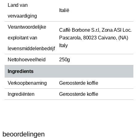
Land van
Italië
vervaardiging
Verantwoordelijke
Caffè Borbone S.r.l, Zona ASI Loc.
exploitant van
Pascarola, 80023 Caivano, (NA)
Italy
levensmiddelenbedrijf
Nettohoeveelheid
250g
Ingredients
Verkoopbenaming
Geroosterde koffie
Ingrediënten
Geroosterde koffie
beoordelingen