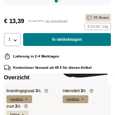
39
Beans
€ 13,39
Inclusief BTW.
excl. verzendkosten
€ 53,56 / 1kg
In winkelwagen
1
Lieferung in 2-4 Werktagen
Kostenloser Versand ab 49 € für diesen Artikel
Overzicht
brandingsgraad
3
intensiteit
3
/5
/5
medium
medium
Light roast (licht Cinnamon Roast):
De individuele smaken van de gebruikte
Uitgesproken fruitige smaken en
bonen bepalen de intensiteit van een
zuur
2
/5
complexe zuren domineren met een
variëteit, die licht en delicaat (1) of
kleine