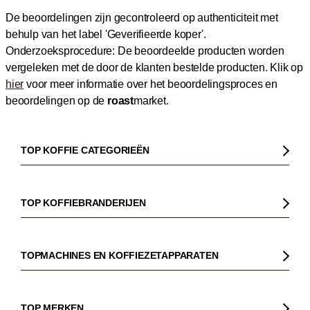
De beoordelingen zijn gecontroleerd op authenticiteit met
behulp van het label 'Geverifieerde koper'.
Onderzoeksprocedure: De beoordeelde producten worden
vergeleken met de door de klanten bestelde producten.
Klik op
hier
voor meer informatie over het beoordelingsproces en
beoordelingen op de
roast
market.
TOP KOFFIE CATEGORIEËN
Koffie
Koffiebonen
TOP KOFFIEBRANDERIJEN
Biologische koffie
Gorilla
Fairtrade koffie
Dinzler
TOPMACHINES EN KOFFIEZETAPPARATEN
Cafeïnevrije koffie
Elbgold
Koffiezetapparaaten
Koffie zonder bittere smaak
Lucaffé
Pistonmachines
TOP MERKEN