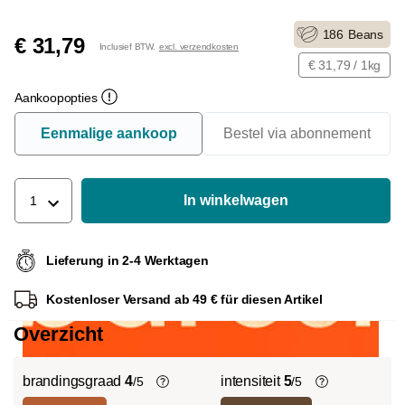
186
Beans
€ 31,79
Inclusief BTW.
excl. verzendkosten
€ 31,79 / 1kg
Aankoopopties
Eenmalige aankoop
Bestel via abonnement
In winkelwagen
1
Lieferung in 2-4 Werktagen
Kostenloser Versand ab 49 € für diesen Artikel
Overzicht
brandingsgraad
4
intensiteit
5
/5
/5