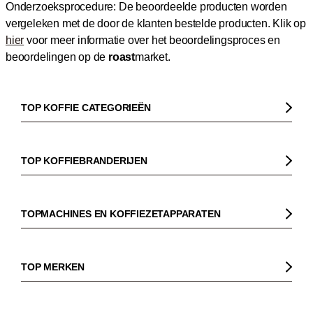
Onderzoeksprocedure: De beoordeelde producten worden
vergeleken met de door de klanten bestelde producten.
Klik op
hier
voor meer informatie over het beoordelingsproces en
beoordelingen op de
roast
market.
TOP KOFFIE CATEGORIEËN
Koffie
Koffiebonen
TOP KOFFIEBRANDERIJEN
Biologische koffie
Gorilla
Fairtrade koffie
Dinzler
TOPMACHINES EN KOFFIEZETAPPARATEN
Cafeïnevrije koffie
Elbgold
Koffiezetapparaaten
Koffie zonder bittere smaak
Lucaffé
Pistonmachines
TOP MERKEN
Espresso
Andraschko
Filter koffiezetapparaten
Sage
Filterkoffie
Mocambo
Koffiemolens