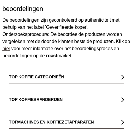
beoordelingen
De beoordelingen zijn gecontroleerd op authenticiteit met
behulp van het label 'Geverifieerde koper'.
Onderzoeksprocedure: De beoordeelde producten worden
vergeleken met de door de klanten bestelde producten.
Klik op
hier
voor meer informatie over het beoordelingsproces en
beoordelingen op de
roast
market.
TOP KOFFIE CATEGORIEËN
Koffie
Koffiebonen
TOP KOFFIEBRANDERIJEN
Biologische koffie
Gorilla
Fairtrade koffie
Dinzler
TOPMACHINES EN KOFFIEZETAPPARATEN
Cafeïnevrije koffie
Elbgold
Koffiezetapparaaten