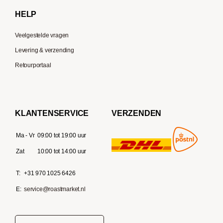
Delonghi
HELP
Veelgestelde vragen
Levering & verzending
Retourportaal
KLANTENSERVICE
VERZENDEN
Ma - Vr
09:00 tot 19:00 uur
Zat
10:00 tot 14:00 uur
T:
+31 970 1025 6426
E:
service@roastmarket.nl