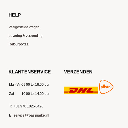
Delonghi
HELP
Veelgestelde vragen
Levering & verzending
Retourportaal
KLANTENSERVICE
VERZENDEN
Ma - Vr
09:00 tot 19:00 uur
Zat
10:00 tot 14:00 uur
T:
+31 970 1025 6426
E:
service@roastmarket.nl