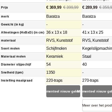
€ 369,99
€ 399,99
€ 289,99
€ 359,
Prijs
Baratza
Baratza
merk
-
-
Gewicht (in kg)
36 x 13 x 18
41 x 13 x 25
Afmetingen (HxBxD) (in cm)
RVS, Kunststof
RVS, Kunststof
materiaal
Schijfmolen
Kegelslijpmachi
Soort molen
Keramiek
Staal
Materiaal molen
54
40
Diameter slijpschijf
1350
-
Snelheid (tpm)
220-traps
270-traps
Instelling maalgraad
Momenteel nieuw geleverd
Momenteel nieuw ge
Meer over het prod