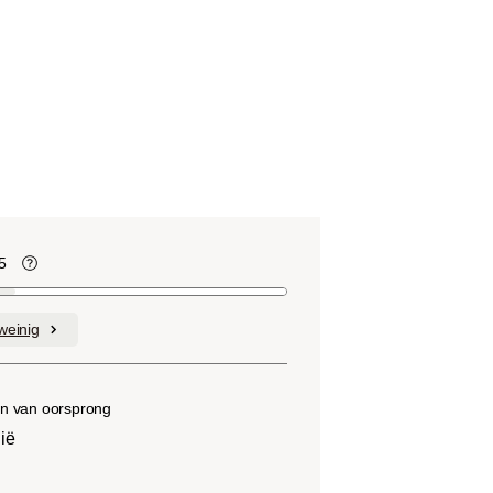
5
te
Koffiebonen bevatten, net als veel ander
voedsel, zuren. De zuurgraad hangt af
weinig
van verschillende factoren, zoals het
soort boon, de hoogte van de teelt, de
herkomst en vooral het brandproces.
n van oorsprong
lië