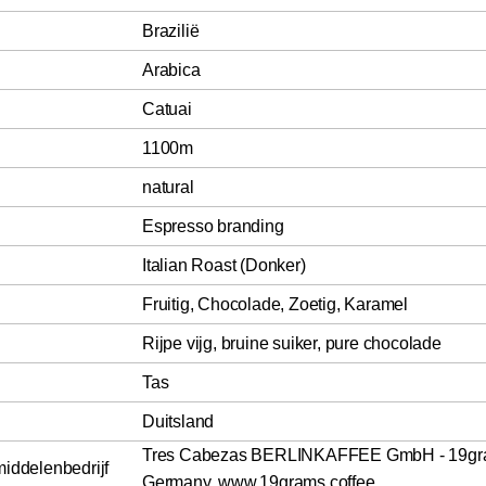
Brazilië
Arabica
Catuai
1100m
natural
Espresso branding
Italian Roast (Donker)
Fruitig, Chocolade, Zoetig, Karamel
Rijpe vijg, bruine suiker, pure chocolade
Tas
Duitsland
Tres Cabezas BERLINKAFFEE GmbH - 19grams
middelenbedrijf
Germany, www.19grams.coffee