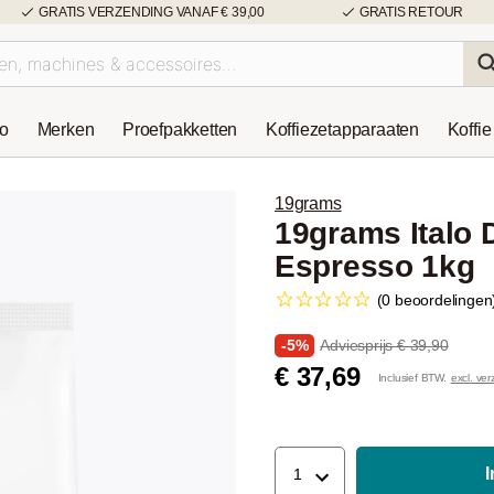
GRATIS VERZENDING VANAF € 39,00
GRATIS RETOUR
so
Merken
Proefpakketten
Koffiezetapparaaten
Koffie
19grams
19grams Italo 
Espresso 1kg
(0 beoordelingen
-5%
Adviesprijs € 39,90
€ 37,69
Inclusief BTW.
excl. ve
1