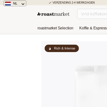
VERZENDING 2-4 WERKDAGEN
NL
Nederland
Duitsland
roastmarket Selection
Koffie & Espres
Österreich
Rich & Intense