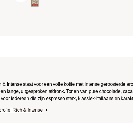
ench-/Italian):
e body met uitgesproken
aken en bitterheid met
raad.
 & Intense staat voor een volle koffie met intense geroosterde a
 een lange, uitgesproken afdronk. Tonen van pure chocolade, caca
oor iedereen die zijn espresso sterk, klassiek-Italiaans en karak
rofiel Rich & Intense