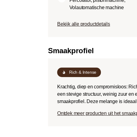
Percolator, pistonmachine,
Dark roast (Fr
Volautomatische machine
Chocoladezoet
geroosterde sm
Bekijk alle productdetails
een lage zuurg
Smaakprofiel
Rich & Intense
Krachtig, diep en compromisloos: Rich
een stevige structuur, weinig zuur en
smaakprofiel. Deze melange is ideaal v
Ontdek meer producten uit het smaakp