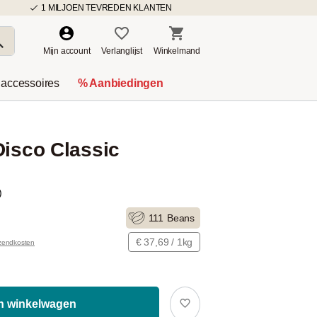
1 MILJOEN TEVREDEN KLANTEN
Mijn account
Verlanglijst
Winkelmand
 accessoires
% Aanbiedingen
Disco Classic
)
111
Beans
€ 37,69 / 1kg
rzendkosten
In winkelwagen