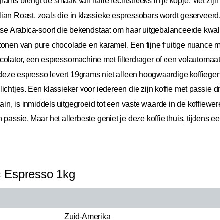
ams brengt de smaak van Italië rechtstreeks in je kopje. Met zijn
ian Roast, zoals die in klassieke espressobars wordt geserveerd
ise Arabica-soort die bekendstaat om haar uitgebalanceerde kwalit
 tonen van pure chocolade en karamel. Een fijne fruitige nuance
colator, een espressomachine met filterdrager of een volautomaa
t deze espresso levert 19grams niet alleen hoogwaardige koffiegen
ichtjes. Een klassieker voor iedereen die zijn koffie met passie d
shain, is inmiddels uitgegroeid tot een vaste waarde in de koffiew
passie. Maar het allerbeste geniet je deze koffie thuis, tijdens ee
c Espresso 1kg
Zuid-Amerika