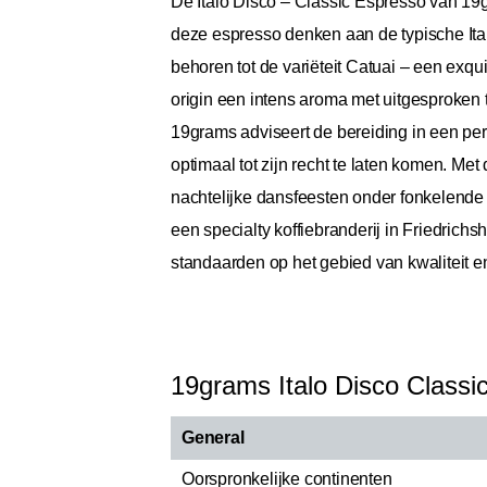
De Italo Disco – Classic Espresso van 19gr
deze espresso denken aan de typische Ital
behoren tot de variëteit Catuai – een exqu
origin een intens aroma met uitgesproken
19grams adviseert de bereiding in een per
optimaal tot zijn recht te laten komen. Me
nachtelijke dansfeesten onder fonkelende l
een specialty koffiebranderij in Friedrich
standaarden op het gebied van kwaliteit en 
19grams Italo Disco Classi
General
Oorspronkelijke continenten