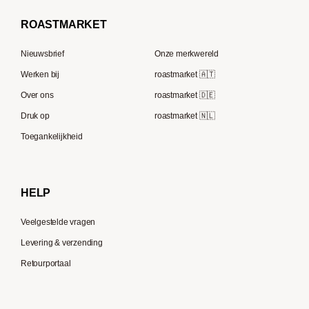
Borbone
Koffiemaker
Beem
French Press koffie
ROAST
MARKET
Tre Forze
Capsule machines
Rocket Espresso
Lavazza
Nieuwsbrief
Onze merkwereld
ECM
Berliner Kaffeerösterei
Werken bij
roastmarket 🇦🇹
Melitta
Speicherstadt Kaffee
Over ons
roastmarket 🇩🇪
Bialetti
Druk op
roastmarket 🇳🇱
Supremo
Moccamaster
Toegankelijkheid
Gaggia
Delonghi
HELP
Veelgestelde vragen
Levering & verzending
Retourportaal