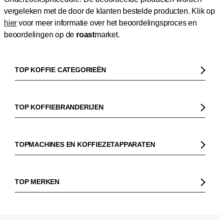
vergeleken met de door de klanten bestelde producten.
Klik op
hier
voor meer informatie over het beoordelingsproces en
beoordelingen op de
roast
market.
TOP KOFFIE CATEGORIEËN
Koffie
Koffiebonen
TOP KOFFIEBRANDERIJEN
Biologische koffie
Gorilla
Fairtrade koffie
Dinzler
TOPMACHINES EN KOFFIEZETAPPARATEN
Cafeïnevrije koffie
Elbgold
Koffiezetapparaaten
Koffie zonder bittere smaak
Lucaffé
Pistonmachines
TOP MERKEN
Espresso
Andraschko
Filter koffiezetapparaten
Sage
Filterkoffie
Mocambo
Koffiemolens
La Marzocco
Koffiebonen voor volautomatische machines