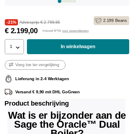
2.199
Beans
-21%
Adviesprijs € 2.799,95
€ 2.199,00
Inclusief BTW.
excl. verzendkosten
In winkelwagen
1
Voeg toe ter vergelijking
Lieferung in 2-4 Werktagen
Versand € 9,90 mit DHL GoGreen
Product beschrijving
Wat is er bijzonder aan de
Sage the Oracle™ Dual
Boiler?