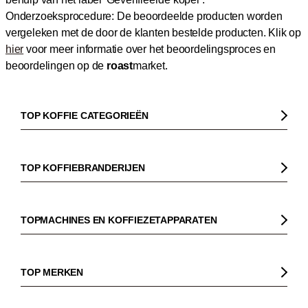
Onderzoeksprocedure: De beoordeelde producten worden
vergeleken met de door de klanten bestelde producten.
Klik op
hier
voor meer informatie over het beoordelingsproces en
beoordelingen op de
roast
market.
TOP KOFFIE CATEGORIEËN
Koffie
Koffiebonen
TOP KOFFIEBRANDERIJEN
Biologische koffie
Gorilla
Fairtrade koffie
Dinzler
TOPMACHINES EN KOFFIEZETAPPARATEN
Cafeïnevrije koffie
Elbgold
Koffiezetapparaaten
Koffie zonder bittere smaak
Lucaffé
Pistonmachines
TOP MERKEN
Espresso
Andraschko
Filter koffiezetapparaten
Sage
Filterkoffie
Mocambo