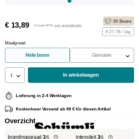
39
Beans
€ 13,89
Inclusief BTW.
excl. verzendkosten
€ 27,78 / 1kg
Maalgraad
Hele boon
Gemalen
Voor Portafilter
Voor Filters
In winkelwagen
1
Voor Franse Pers
Lieferung in 2-4 Werktagen
Voor Espressomachine
Kostenloser Versand ab 49 € für diesen Artikel
Voor Aeropress
Overzicht
brandingsgraad
3
intensiteit
3
/5
/5