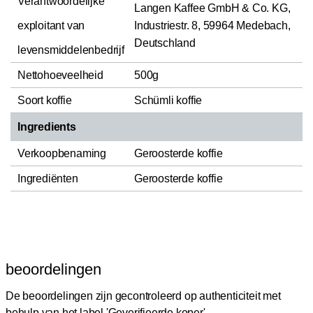
Verantwoordelijke
Langen Kaffee GmbH & Co. KG,
exploitant van
Industriestr. 8, 59964 Medebach,
Deutschland
levensmiddelenbedrijf
Nettohoeveelheid
500g
Soort koffie
Schümli koffie
Ingredients
Verkoopbenaming
Geroosterde koffie
Ingrediënten
Geroosterde koffie
beoordelingen
De beoordelingen zijn gecontroleerd op authenticiteit met
behulp van het label 'Geverifieerde koper'.