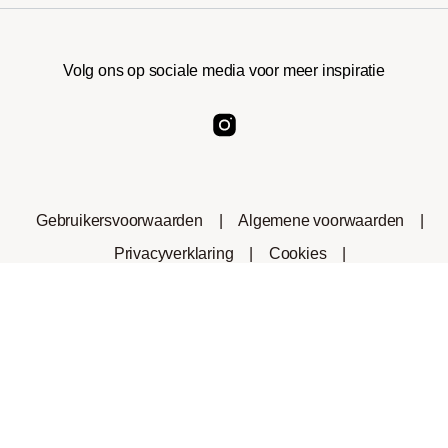
Volg ons op sociale media voor meer inspiratie
Gebruikersvoorwaarden
|
Algemene voorwaarden
|
Privacyverklaring
|
Cookies
|
Consumenteninformatie
|
Herroepingsrecht
In winkelwagen
1
*Het handelsmerk Nespresso® is geen eigendom van
roastmarket of andere bedrijven die gelieerd zijn aan dit
bedrijf.