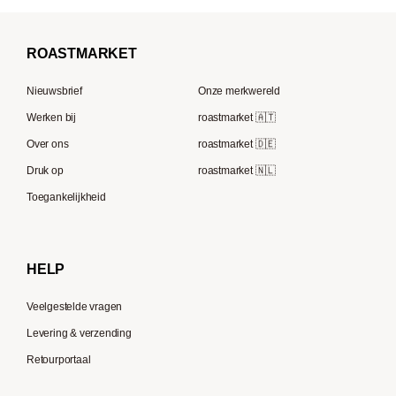
Koffiemolens
La Marzocco
Koffiebonen voor volautomatische machines
Borbone
Koffiemaker
Beem
French Press koffie
ROAST
MARKET
Tre Forze
Capsule machines
Rocket Espresso
Lavazza
Nieuwsbrief
Onze merkwereld
ECM
Berliner Kaffeerösterei
Werken bij
roastmarket 🇦🇹
Melitta
Speicherstadt Kaffee
Over ons
roastmarket 🇩🇪
Bialetti
Druk op
roastmarket 🇳🇱
Supremo
Moccamaster
Toegankelijkheid
Gaggia
Delonghi
HELP
Veelgestelde vragen
Levering & verzending
Retourportaal