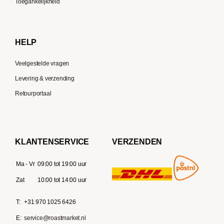
Toegankelijkheid
Gaggia
Delonghi
HELP
Veelgestelde vragen
Levering & verzending
Retourportaal
KLANTENSERVICE
VERZENDEN
Ma - Vr
09:00 tot 19:00 uur
Zat
10:00 tot 14:00 uur
T:
+31 970 1025 6426
E:
service@roastmarket.nl