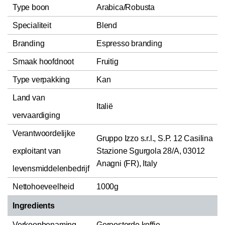
Type boon
Arabica/Robusta
Specialiteit
Blend
Branding
Espresso branding
Smaak hoofdnoot
Fruitig
Type verpakking
Kan
Land van
Italië
vervaardiging
Verantwoordelijke
Gruppo Izzo s.r.l., S.P. 12 Casilina
exploitant van
Stazione Sgurgola 28/A, 03012
Anagni (FR), Italy
levensmiddelenbedrijf
Nettohoeveelheid
1000g
Ingredients
Verkoopbenaming
Geroosterde koffie