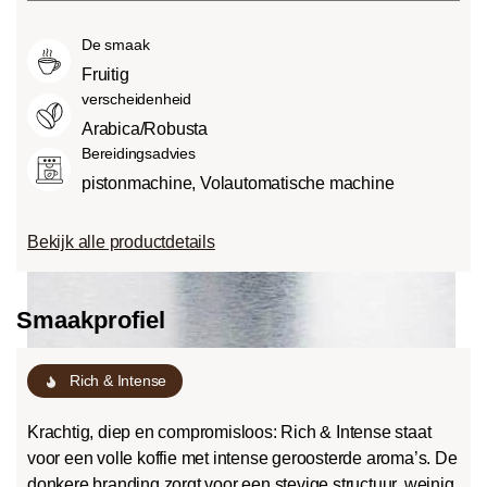
Medium roast (American of City
smaken.
van verschillende factoren, zoals het
Roast):
Iets zoeter en minder zuur dan
De smaak
soort boon, de hoogte van de teelt, de
light roasts, met een evenwichtige
herkomst en vooral het brandproces.
Fruitig
smaak en volle body.
verscheidenheid
Dark roast (French-/Italian):
Arabica/Robusta
Chocoladezoete body met uitgesproken
Bereidingsadvies
geroosterde smaken en bitterheid met
pistonmachine, Volautomatische machine
een lage zuurgraad.
Bekijk alle productdetails
Smaakprofiel
Rich & Intense
Krachtig, diep en compromisloos: Rich & Intense staat
voor een volle koffie met intense geroosterde aroma’s. De
donkere branding zorgt voor een stevige structuur, weinig