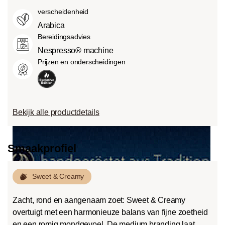
van verschillende factoren, zoals het
Roast):
Iets zoeter en minder zuur dan
verscheidenheid
soort boon, de hoogte van de teelt, de
light roasts, met een evenwichtige
herkomst en vooral het brandproces.
Arabica
smaak en volle body.
Bereidingsadvies
Dark roast (French-/Italian):
Nespresso® machine
Chocoladezoete body met uitgesproken
Prijzen en onderscheidingen
geroosterde smaken en bitterheid met
een lage zuurgraad.
Bekijk alle productdetails
Smaakprofiel
Sweet & Creamy
Zacht, rond en aangenaam zoet: Sweet & Creamy
overtuigt met een harmonieuze balans van fijne zoetheid
en een romig mondgevoel. De medium branding laat