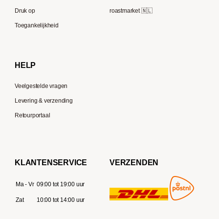
Bialetti
Druk op
roastmarket 🇳🇱
Supremo
Moccamaster
Toegankelijkheid
Gaggia
Delonghi
HELP
Veelgestelde vragen
Levering & verzending
Retourportaal
KLANTENSERVICE
VERZENDEN
Ma - Vr
09:00 tot 19:00 uur
Zat
10:00 tot 14:00 uur