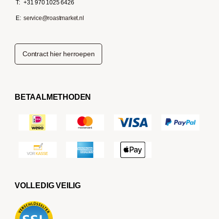
T:
+31 970 1025 6426
E:
service@roastmarket.nl
Contract hier herroepen
BETAALMETHODEN
VOLLEDIG VEILIG