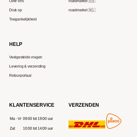
Speicherstadt Kaffee
Over ons
roastmarket 🇩🇪
Bialetti
Druk op
roastmarket 🇳🇱
Supremo
Moccamaster
Toegankelijkheid
Gaggia
Delonghi
HELP
Veelgestelde vragen
Levering & verzending
Retourportaal
KLANTENSERVICE
VERZENDEN
Ma - Vr
09:00 tot 19:00 uur
Zat
10:00 tot 14:00 uur